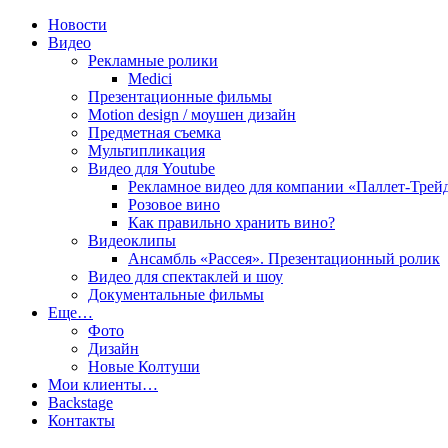
Новости
Видео
film10.ru
Рекламные ролики
Medici
Презентационные фильмы
Motion design / моушен дизайн
Предметная съемка
Мультипликация
Видео для Youtube
Рекламное видео для компании «Паллет-Трей
Розовое вино
Как правильно хранить вино?
Видеоклипы
Ансамбль «Рассея». Презентационный ролик
Видео для спектаклей и шоу
Документальные фильмы
Еще…
Фото
Дизайн
Новые Колтуши
Мои клиенты…
Backstage
Контакты