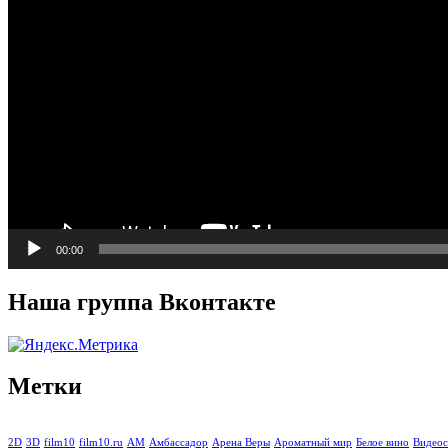
00:00
Наша группа Вконтакте
Метки
2D
3D
film10
film10.ru
АМ
Амбассадор
Арена Веры
Ароматный мир
Белое вино
Видеос