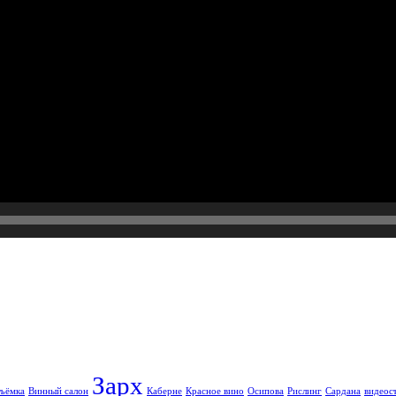
Зарх
ъёмка
Винный салон
Каберне
Красное вино
Осипова
Рислинг
Сардана
видеос