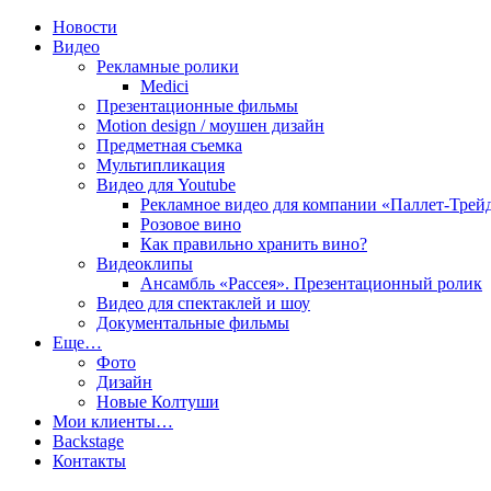
Новости
Видео
film10.ru
Рекламные ролики
Medici
Презентационные фильмы
Motion design / моушен дизайн
Предметная съемка
Мультипликация
Видео для Youtube
Рекламное видео для компании «Паллет-Трей
Розовое вино
Как правильно хранить вино?
Видеоклипы
Ансамбль «Рассея». Презентационный ролик
Видео для спектаклей и шоу
Документальные фильмы
Еще…
Фото
Дизайн
Новые Колтуши
Мои клиенты…
Backstage
Контакты