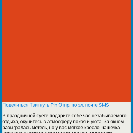
Поделиться
Твитнуть
Pin
Отпр. по эл. почте
SMS
В праздничной суете подарите себе час незабываемого
отдыха, окунитесь в атмосферу покоя и уюта. За окном
разыгралась метель, но у вас мягкое кресло, чашечка