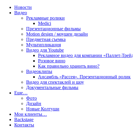
Новости
Видео
film10.ru
Рекламные ролики
Medici
Презентационные фильмы
Motion design / моушен дизайн
Предметная съемка
Мультипликация
Видео для Youtube
Рекламное видео для компании «Паллет-Трей
Розовое вино
Как правильно хранить вино?
Видеоклипы
Ансамбль «Рассея». Презентационный ролик
Видео для спектаклей и шоу
Документальные фильмы
Еще…
Фото
Дизайн
Новые Колтуши
Мои клиенты…
Backstage
Контакты