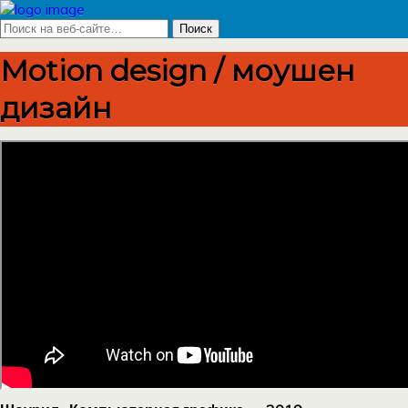
Motion design / моушен
дизайн