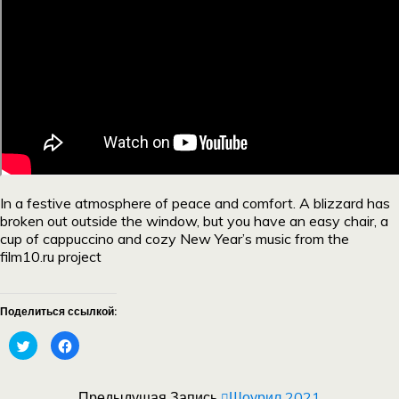
In a festive atmosphere of peace and comfort. A blizzard has
broken out outside the window, but you have an easy chair, a
cup of cappuccino and cozy New Year’s music from the
film10.ru project
Поделиться ссылкой:
Нажмите,
Нажмите
чтобы
здесь,
поделиться
чтобы
на
поделиться
Twitter
контентом
(Открывается
на
Предыдущая Запись
Шоурил 2021